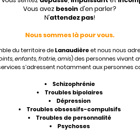
 vous sentez
dépassé
,
impuissant
et
incomp
Vous avez
besoin
d'en parler?
N'
attendez pas
!
Nous sommes là pour vous.
ble du territoire de
Lanaudière
et nous nous adr
ints, enfants, fratrie, amis
) des personnes vivant 
 services s’adressent notamment aux personnes co
Schizophrénie
Troubles bipolaires
Dépression
Troubles obsessifs-compulsifs
Troubles de personnalité
Psychoses