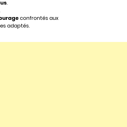
lus
.
.
tourage
confrontés aux
ces adaptés.