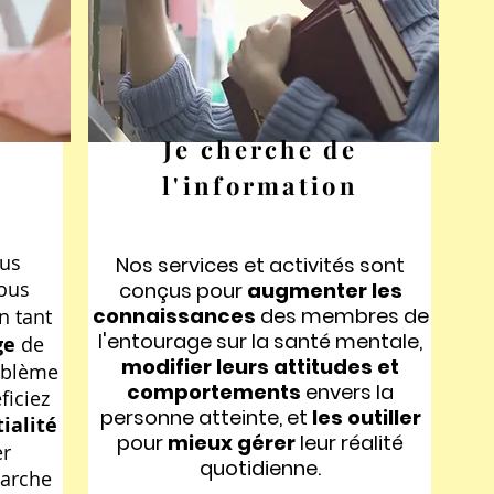
Je cherche de
l'information
us
Nos services et activités sont
vous
conçus pour
augmenter les
connaissances
des membres de
En tant
l'entourage sur la santé mentale,
ge
de
modifier leurs attitudes
et
oblème
comportements
envers la
ficiez
personne atteinte, et
les outiller
ialité
pour
mieux gérer
leur réalité
er
quotidienne.
marche