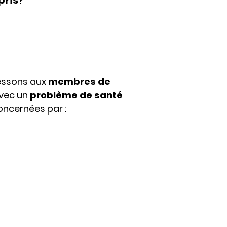
ris
?
essons aux
membres de
avec un
problème de santé
ncernées par :