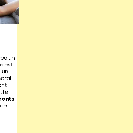
ec un
e est
 un
oral.
ont
tte
ents
 de