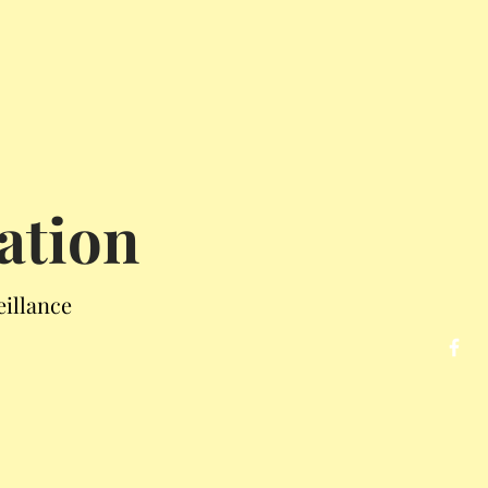
ation
eillance