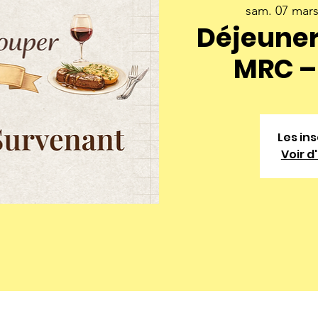
sam. 07 mar
Déjeuner
MRC – 
Les in
Voir 