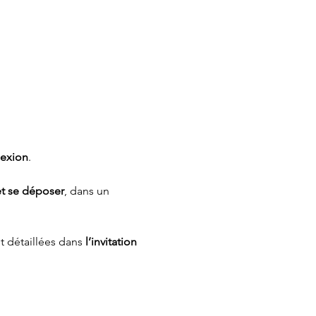
exion
.
et se déposer
, dans un 
t détaillées dans 
l’invitation 