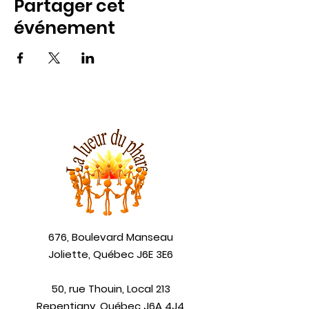
Partager cet
événement
676, Boulevard Manseau
Joliette, Québec J6E 3E6
50, rue Thouin, Local 213
Repentigny, Québec J6A 4J4