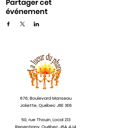
Partager cet
événement
676, Boulevard Manseau
Joliette, Québec J6E 3E6
50, rue Thouin, Local 213
Repentigny, Québec J6A 4J4