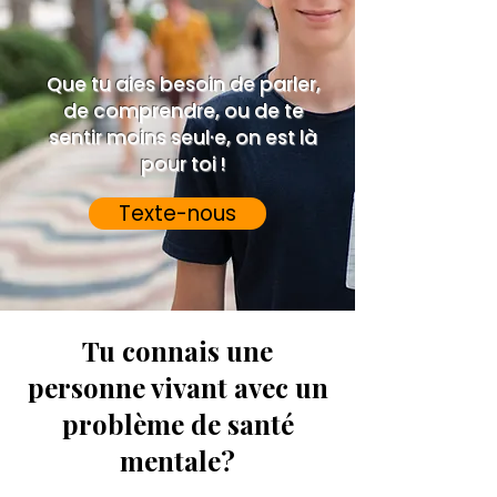
Que tu aies besoin de parler,
de comprendre, ou de te
sentir moins seul·e, on est là
pour toi !
Texte-nous
Tu connais une
personne vivant avec un
problème de santé
mentale?